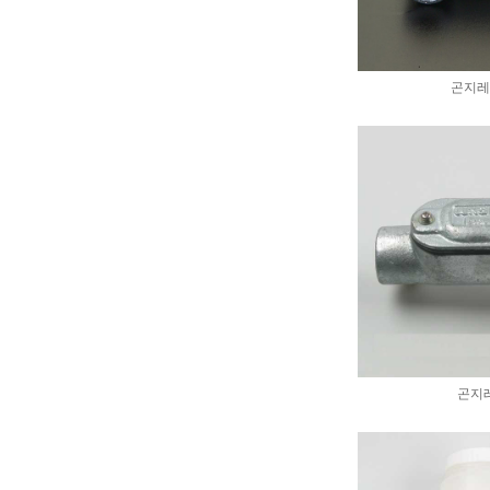
곤지레
곤지